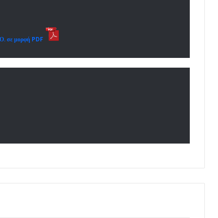
.Ο. σε μορφή PDF