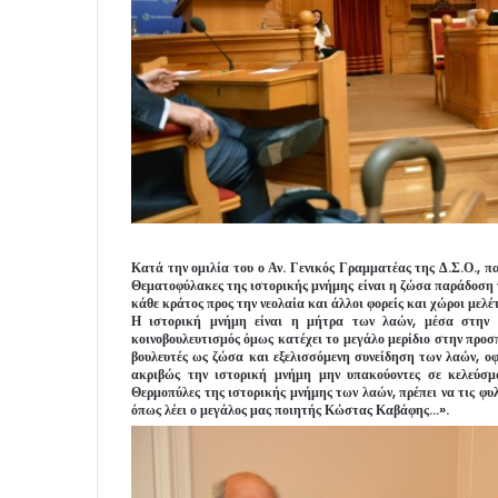
Κατά την ομιλία του ο Αν. Γενικός Γραμματέας της Δ.Σ.Ο., π
Θεματοφύλακες της ιστορικής μνήμης είναι η ζώσα παράδοση τ
κάθε κράτος προς την νεολαία και άλλοι φορείς και χώροι μελέ
Η ιστορική μνήμη είναι η μήτρα των λαών, μέσα στην 
κοινοβουλευτισμός όμως κατέχει το μεγάλο μερίδιο στην προσ
βουλευτές ως ζώσα και εξελισσόμενη συνείδηση των λαών, οφε
ακριβώς την ιστορική μνήμη μην υπακούοντες σε κελεύσμα
Θερμοπύλες της ιστορικής μνήμης των λαών, πρέπει να τις φυλ
όπως λέει ο μεγάλος μας ποιητής Κώστας Καβάφης…».