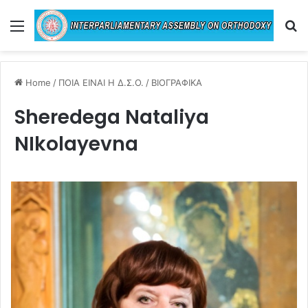
Menu
Se
Home
/
ΠΟΙΑ ΕΙΝΑΙ Η Δ.Σ.Ο.
/
ΒΙΟΓΡΑΦΙΚΑ
Sheredega Nataliya
NIkolayevna