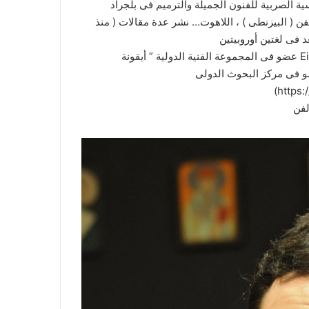
فن ( البيزنطى ) ، اللاهوت… نشر عدة مقالات ( منذ
عضو فى المجموعة الفنية الدولية ” أيقونة Eikona ” (www.eikona.ws ) ، التى تجمع أساتذة من فن الكنيسة
حوث الدولى ” Centre Iconographè ”