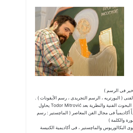
 نماذج التعبير الفنى ( البورتريه ، الرسم التجريدى ، رسم الأيقونات ) .
يحاول Todor Mitrović أن يقيم جسراً بين الكنيسة والفن المعاصر فى أيقوناته . من خلال البحوث الفنية والنظرية بعد
ً أكاديمياً فى مجال الفن المعاصر ( الماچستير : رسم
ى البكالوريوس والماچستير ، فى أكاديمية الكنيسة