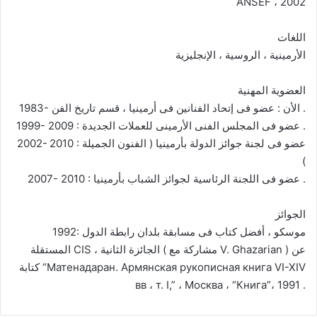
ANSEF ، 2002
اللغات
الأرمينية ، الروسية ، الإنجليزية
العضوية المهنية
1983- الأن : عضو فى إتحاد الفنانين فى أرمينيا ، قسم تاريخ الفن .
1999- 2009 : عضو فى المجلس الفنى الأرمينى للعملات الجديدة .
2002- 2010 : عضو فى لجنة جوائز الدولة بأرمينيا ( الفنون الجميلة
)
2007- 2010 : عضو فى اللجنة الرئاسية لجوائز الشباب بأرمينيا .
الجوائز
1992: موسكو ، أفضل كتاب فى مسابقة بلدان رابطة الدول
المستقلة CIS ، الجائزة الثانية ( مشاركة مع V. Ghazarian ) عن
كتابة “Матенадаран. Армянская рукописная книга VI-XIV
вв ، т. I,” ، Москва ، “Книга”، 1991 .