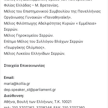
Φιλίας Ελλάδας – Μ. Βρετανίας.
Mέλος του Επιστημονικού Συμβουλίου της Πανελλήνιας
Οργάνωσης Γυναικών «Παναθηναϊκή».
Μέλος Φιλόπτωχης Αδελφότητας Κυριών « Εμμέλεια»
Σερρών.
Μέλος Γηροκομείου Σερρών.
Επίτιμο Μέλος του Συλλόγου Βλάχων Σερρών
«Γεωργάκης Ολύμπιος».
Μέλος Λυκείου Ελληνίδων Σερρών.
Στοιχεία Επικοινωνίας
Email:
maria@kollia.gr
dep.speaker_st@parliament.gr
Διεύθυνση:
Αθήνα, Βουλή των Ελλήνων, Τ.Κ. 10021
τηλ: 210 3707262, 3708246, FAX: 210 3707260