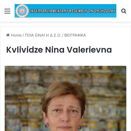
Menu
Se
Home
/
ΠΟΙΑ ΕΙΝΑΙ Η Δ.Σ.Ο.
/
ΒΙΟΓΡΑΦΙΚΑ
Kvlividze Nina Valerievna