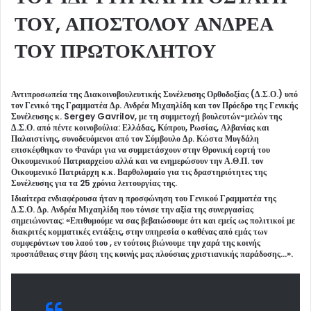
ΤΟΥ, ΑΠΟΣΤΟΛΟΥ ΑΝΔΡΕΑ
ΤΟΥ ΠΡΩΤΟΚΛΗΤΟΥ
Αντιπροσωπεία της Διακοινοβουλευτικής Συνέλευσης Ορθοδοξίας (Δ.Σ.Ο.) υπό
τον Γενικό της Γραμματέα Δρ. Ανδρέα Μιχαηλίδη και τον Πρόεδρο της Γενικής
Συνέλευσης κ. Sergey Gavrilov, με τη συμμετοχή βουλευτών-μελών της
Δ.Σ.Ο. από πέντε κοινοβούλια: Ελλάδας, Κύπρου, Ρωσίας, Αλβανίας και
Παλαιστίνης, συνοδευόμενοι από τον Σύμβουλο Δρ. Κώστα Μυγδάλη
επισκέφθηκαν το Φανάρι για να συμμετάσχουν στην Θρονική εορτή του
Οικουμενικού Πατριαρχείου αλλά και να ενημερώσουν την Α.Θ.Π. τον
Οικουμενικό Πατριάρχη κ.κ. Βαρθολομαίο για τις δραστηριότητες της
Συνέλευσης για τα 25 χρόνια λειτουργίας της.
Ιδιαίτερα ενδιαφέρουσα ήταν η προσφώνηση του Γενικού Γραμματέα της
Δ.Σ.Ο. Δρ. Ανδρέα Μιχαηλίδη που τόνισε την αξία της συνεργασίας
σημειώνοντας: «Επιθυμούμε να σας βεβαιώσουμε ότι και εμείς ως πολιτικοί με
διακριτές κομματικές εντάξεις, στην υπηρεσία ο καθένας από εμάς των
συμφερόντων του λαού του , εν τούτοις βιώνουμε την χαρά της κοινής
προσπάθειας στην βάση της κοινής μας πλούσιας χριστιανικής παράδοσης…».