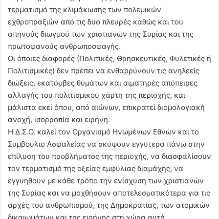
τερματισμό της κλιμάκωσης των πολεμικών
εχθροπραξιών από τις δυο πλευρές καθώς και του
απηνούς διωγμού των χριστιανών της Συρίας και της
πρωτοφανούς ανθρωποσφαγής.
Οι όποιες διαφορές (Πολιτικές, Θρησκευτικές, Φυλετικές ή
Πολιτισμικές) δεν πρέπει να ενθαρρύνουν τις ανηλεείς
διώξεις, εκατόμβες θυμάτων και αιματηρές απόπειρες
αλλαγής του πολιτισμικού χάρτη της περιοχής, και
μάλιστα εκεί όπου, από αιώνων, επικρατεί διομολογιακή
ανοχή, ισορροπία και ειρήνη.
Η Δ.Σ.Ο. καλεί τον Οργανισμό Ηνωμένων Εθνών και το
Συμβούλιο Ασφαλείας να σκύψουν εγγύτερα πάνω στην
επίλυση του προβλήματος της περιοχής, να διασφαλίσουν
τον τερματισμό της οξείας εμφύλιας διαμάχης, να
εγγυηθούν με κάθε τρόπο την ενίσχυση των χριστιανών
της Συρίας και να μοχθήσουν αποτελεσματικότερα για τις
αρχές του ανθρωπισμού, της Δημοκρατίας, των ατομικών
δικαιωμάτων και της ειρήνης στη χώρα αυτή.