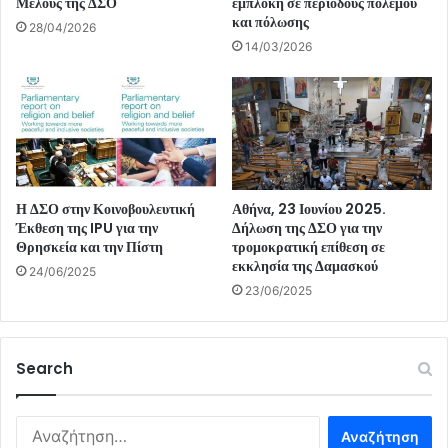
Μέλους της ΔΣΟ
εμπλοκή σε περιόδους πολέμου
και πόλωσης
28/04/2026
14/03/2026
Η ΔΣΟ στην Κοινοβουλευτική
Αθήνα, 23 Ιουνίου 2025.
Έκθεση της IPU για την
Δήλωση της ΔΣΟ για την
Θρησκεία και την Πίστη
τρομοκρατική επίθεση σε
εκκλησία της Δαμασκού
24/06/2025
23/06/2025
Search
Αναζήτηση
για: