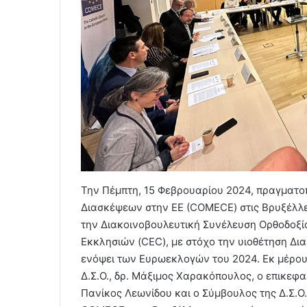
Την Πέμπτη, 15 Φεβρουαρίου 2024, πραγματο
Διασκέψεων στην ΕΕ (COMECE) στις Βρυξέλλ
την Διακοινοβουλευτική Συνέλευση Ορθοδοξία
Εκκλησιών (CEC), με στόχο την υιοθέτηση Δια
ενόψει των Ευρωεκλογών του 2024. Εκ μέρους
Δ.Σ.Ο., δρ. Μάξιμος Χαρακόπουλος, ο επικεφα
Πανίκος Λεωνίδου και ο Σύμβουλος της Δ.Σ.Ο