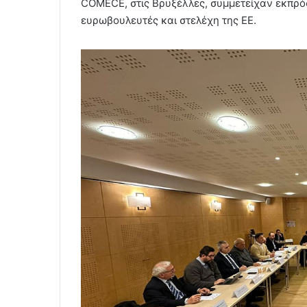
COMECE, στις Βρυξέλλες, συμμετείχαν εκπρό
ευρωβουλευτές και στελέχη της ΕΕ.