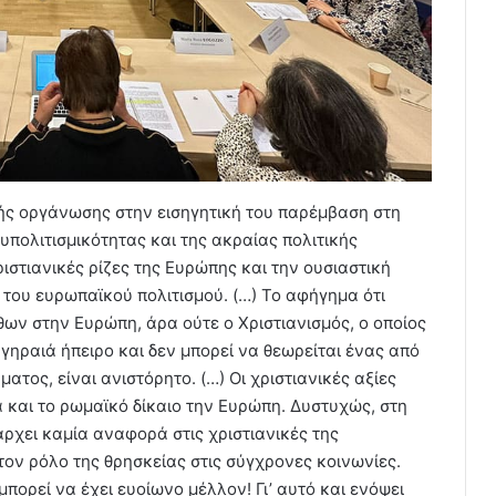
κής οργάνωσης στην εισηγητική του παρέμβαση στη
υπολιτισμικότητας και της ακραίας πολιτικής
στιανικές ρίζες της Ευρώπης και την ουσιαστική
του ευρωπαϊκού πολιτισμού. (…) Το αφήγημα ότι
θων στην Ευρώπη, άρα ούτε ο Χριστιανισμός, ο οποίος
γηραιά ήπειρο και δεν μπορεί να θεωρείται ένας από
τος, είναι ανιστόρητο. (…) Οι χριστιανικές αξίες
 και το ρωμαϊκό δίκαιο την Ευρώπη. Δυστυχώς, στη
ρχει καμία αναφορά στις χριστιανικές της
στον ρόλο της θρησκείας στις σύγχρονες κοινωνίες.
μπορεί να έχει ευοίωνο μέλλον! Γι’ αυτό και ενόψει