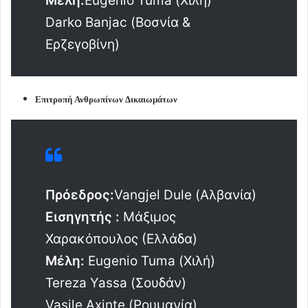
Μέλη:
Eugenio Tuma (Χιλή)
Darko Banjac (Βοσνία &
Ερζεγοβίνη)
Επιτροπή Ανθρωπίνων Δικαιωμάτων
Πρόεδρος:
Vangjel Dule (Αλβανία)
Εισηγητής :
Μάξιμος
Χαρακόπουλος (Ελλάδα)
Μέλη:
Eugenio Tuma (Χιλή)
Tereza Yassa (Σουδάν)
Vasile Axinte (Ρουμανία)