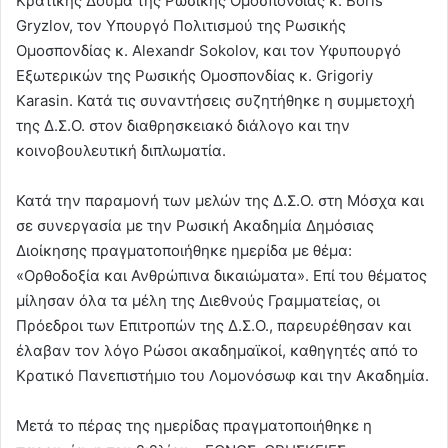
Κρατικής Δούμα της Ρωσικής Ομοσπονδίας κ. Boris
Gryzlov, τον Υπουργό Πολιτισμού της Ρωσικής
Ομοσπονδίας κ. Αlexandr Sokolov, και τον Υφυπουργό
Εξωτερικών της Ρωσικής Ομοσπονδίας κ. Grigoriy
Karasin. Κατά τις συναντήσεις συζητήθηκε η συμμετοχή
της Δ.Σ.Ο. στον διαθρησκειακό διάλογο και την
κοινοβουλευτική διπλωματία.
Κατά την παραμονή των μελών της Δ.Σ.Ο. στη Μόσχα και
σε συνεργασία με την Ρωσική Ακαδημία Δημόσιας
Διοίκησης πραγματοποιήθηκε ημερίδα με θέμα:
«Ορθοδοξία και Ανθρώπινα δικαιώματα». Επί του θέματος
μίλησαν όλα τα μέλη της Διεθνούς Γραμματείας, οι
Πρόεδροι των Επιτροπών της Δ.Σ.Ο., παρευρέθησαν και
έλαβαν τον λόγο Ρώσοι ακαδημαϊκοί, καθηγητές από το
Κρατικό Πανεπιστήμιο του Λομονόσωφ και την Ακαδημία.
Μετά το πέρας της ημερίδας πραγματοποιήθηκε η