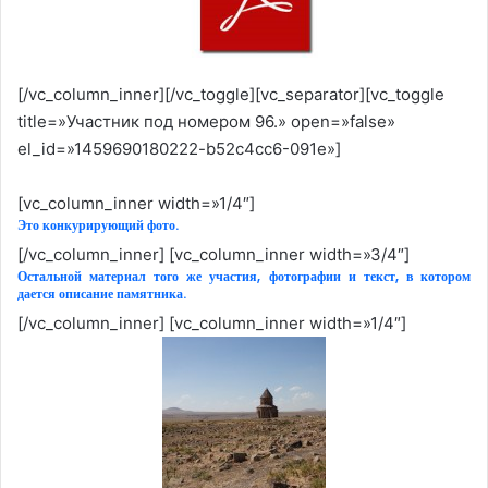
[/vc_column_inner][/vc_toggle][vc_separator][vc_toggle
title=»Участник под номером 96.» open=»false»
el_id=»1459690180222-b52c4cc6-091e»]
[vc_column_inner width=»1/4″]
Это конкурирующий фото.
[/vc_column_inner] [vc_column_inner width=»3/4″]
Остальной материал того же участия, фотографии и текст, в котором
дается описание памятника.
[/vc_column_inner] [vc_column_inner width=»1/4″]