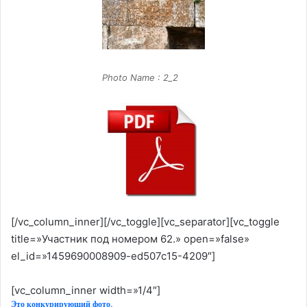
Photo Name : 2_2
[/vc_column_inner][/vc_toggle][vc_separator][vc_toggle
title=»Участник под номером 62.» open=»false»
el_id=»1459690008909-ed507c15-4209″]
[vc_column_inner width=»1/4″]
Это конкурирующий фото.