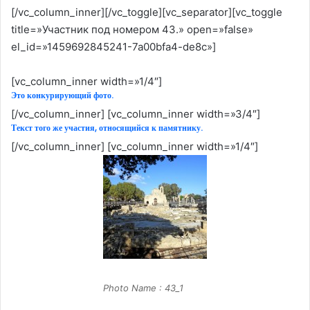
[/vc_column_inner][/vc_toggle][vc_separator][vc_toggle
title=»Участник под номером 43.» open=»false»
el_id=»1459692845241-7a00bfa4-de8c»]
[vc_column_inner width=»1/4″]
Это конкурирующий фото.
[/vc_column_inner] [vc_column_inner width=»3/4″]
Текст того же участия, относящийся к памятнику.
[/vc_column_inner] [vc_column_inner width=»1/4″]
Photo Name : 43_1