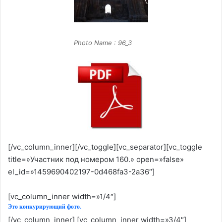
Photo Name : 96_3
[/vc_column_inner][/vc_toggle][vc_separator][vc_toggle
title=»Участник под номером 160.» open=»false»
el_id=»1459690402197-0d468fa3-2a36″]
[vc_column_inner width=»1/4″]
Это конкурирующий фото.
[/vc_column_inner] [vc_column_inner width=»3/4″]