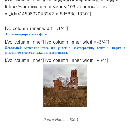
title=»Участник под номером 109.» open=»false»
el_id=»1459692048242-af8d583d-f330″]
[vc_column_inner width=»1/4″]
Это конкурирующий фото.
[/vc_column_inner] [vc_column_inner width=»3/4″]
Остальной материал того же участия, фотографии, текст и карта с
указанием местоположения памятника.
[/vc_column_inner] [vc_column_inner width=»1/4″]
Photo Name : 109_1