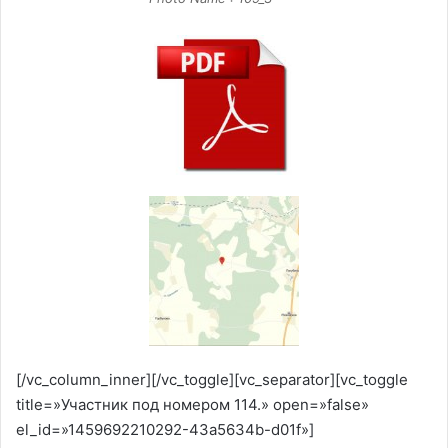
[/vc_column_inner][/vc_toggle][vc_separator][vc_toggle
title=»Участник под номером 114.» open=»false»
el_id=»1459692210292-43a5634b-d01f»]