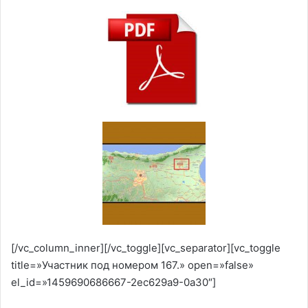
[/vc_column_inner][/vc_toggle][vc_separator][vc_toggle
title=»Участник под номером 167.» open=»false»
el_id=»1459690686667-2ec629a9-0a30″]