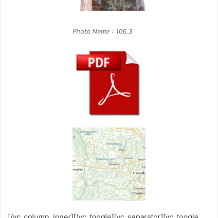
Photo Name : 106_3
[/vc_column_inner][/vc_toggle][vc_separator][vc_toggle