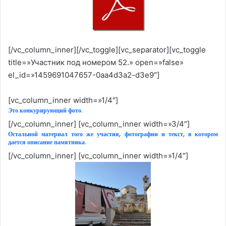
[/vc_column_inner][/vc_toggle][vc_separator][vc_toggle
title=»Участник под номером 52.» open=»false»
el_id=»1459691047657-0aa4d3a2-d3e9″]
[vc_column_inner width=»1/4″]
Это конкурирующий фото.
[/vc_column_inner] [vc_column_inner width=»3/4″]
Остальной материал того же участия, фотографии и текст, в котором
дается описание памятника.
[/vc_column_inner] [vc_column_inner width=»1/4″]