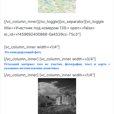
[/vc_column_inner][/vc_toggle][vc_separator][vc_toggle
title=»Участник под номером 139.» open=»false»
el_id=»1459692400868-0a4539cc-75c3″]
[vc_column_inner width=»1/4″]
Это конкурирующий фото.
[/vc_column_inner] [vc_column_inner width=»3/4″]
Остальной материал того же участия, фотографии, текст и карта с
указанием местоположения памятника.
[/vc_column_inner] [vc_column_inner width=»1/4″]