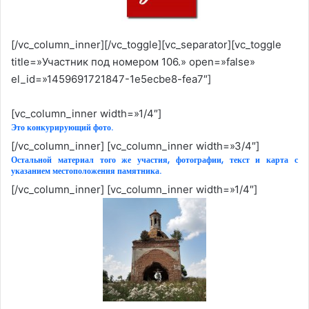
[/vc_column_inner][/vc_toggle][vc_separator][vc_toggle
title=»Участник под номером 106.» open=»false»
el_id=»1459691721847-1e5ecbe8-fea7″]
[vc_column_inner width=»1/4″]
Это конкурирующий фото.
[/vc_column_inner] [vc_column_inner width=»3/4″]
Остальной материал того же участия, фотографии, текст и карта с
указанием местоположения памятника.
[/vc_column_inner] [vc_column_inner width=»1/4″]