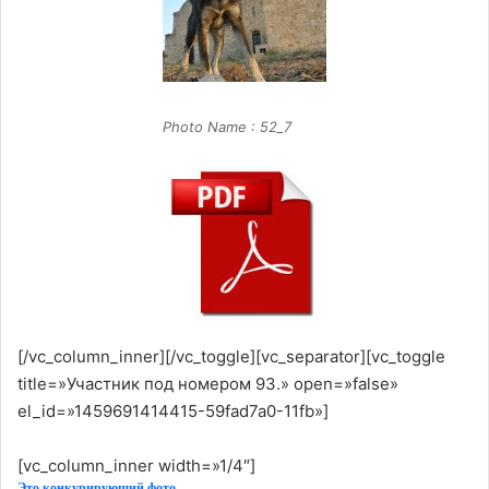
Photo Name : 52_7
[/vc_column_inner][/vc_toggle][vc_separator][vc_toggle
title=»Участник под номером 93.» open=»false»
el_id=»1459691414415-59fad7a0-11fb»]
[vc_column_inner width=»1/4″]
Это конкурирующий фото.