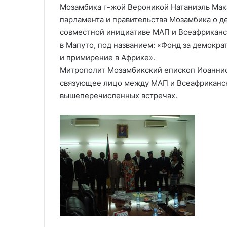
Мозамбика г-жой Вероникой Натаниэль Мак
парламента и правительства Мозамбика о де
совместной инициативе МАП и Всеафриканск
в Мапуто, под названием: «Фонд за демокр
и примирение в Африке».
Митрополит Мозамбикский епископ Иоаннис
связующее лицо между МАП и Всеафриканск
вышеперечисленных встречах.