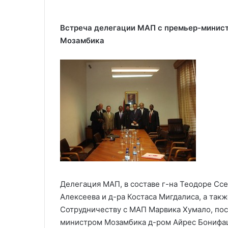
Встреча делегации МАП с премьер-минис
Мозамбика
Делегация МАП, в составе г-на Теодоре Ссе
Алексеева и д-ра Костаса Мигдалиса, а так
Сотрудничеству с МАП Марвика Хумало, пос
министром Мозамбика д-ром Айрес Бонифац