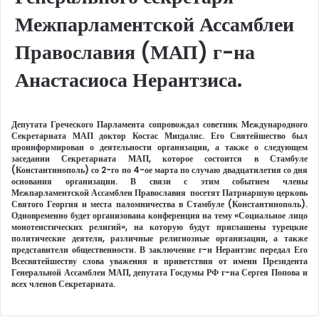
Межпарламентской Ассамблеи
Православия (МАП) г-на
Анастасиоса Нерантзиса.
Депутата Греческого Парламента сопровождал советник Международного
Секретариата МАП доктор Костас Мигдалис. Его Святейшество был
проинформирован о деятельности организации, а также о следующем
заседании Секретариата МАП, которое состоится в Стамбуле
(Константинополь) со 2-го по 4-ое марта по случаю двадцатилетия со дня
основания организации. В связи с этим событием члены
Межпарламентской Ассамблеи Православия посетят Патриаршую церковь
Святого Георгия и места паломничества в Стамбуле (Константинополь).
Одновременно будет организована конференция на тему «Социальное лицо
монотеистических религий», на которую будут приглашены турецкие
политические деятели, различные религиозные организации, а также
представители общественности. В заключение г-н Нерантзис передал Его
Всесвятейшеству слова уважения и приветствия от имени Президента
Генеральной Ассамблеи МАП, депутата Госдумы РФ г-на Сергея Попова и
всех членов Секретариата.