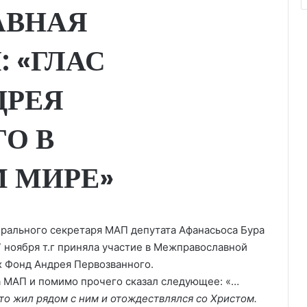
АВНАЯ
 «ГЛАС
ДРЕЯ
О В
 МИРЕ»
рального секретаря МАП депутата Афанасьоса Бура
 ноября т.г приняла участие в Межправославной
х Фонд Андрея Первозванного.
а МАП и помимо прочего сказал следующее: «…
кто жил рядом с ним и отождествлялся со Христом.