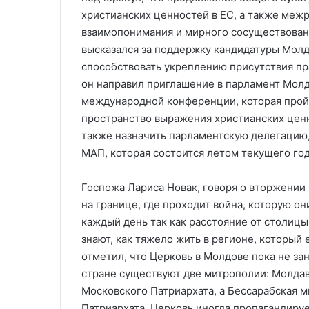
христианских ценностей в ЕС, а также меж
взаимопонимания и мирного сосуществовани
высказался за поддержку кандидатуры Молд
способствовать укреплению присутствия пр
он направил приглашение в парламент Молд
международной конференции, которая пройд
пространство выражения христианских ценно
также назначить парламентскую делегацию,
МАП, которая состоится летом текущего год
Госпожа Лариса Новак, говоря о вторжении 
на границе, где проходит война, которую о
каждый день так как расстояние от столицы
знают, как тяжело жить в регионе, который
отметил, что Церковь в Молдове пока не за
стране существуют две митрополии: Молда
Московского Патриархата, а Бессарабская 
Патриархата. Церковь иногда пропагандируе