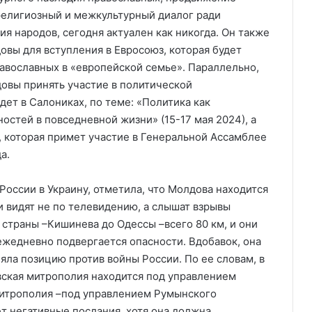
религиозный и межкультурный диалог ради
я народов, сегодня актуален как никогда. Он также
овы для вступления в Евросоюз, которая будет
авославных в «европейской семье». Параллельно,
овы принять участие в политической
ет в Салониках, по теме: «Политика как
стей в повседневной жизни» (15-17 мая 2024), а
 которая примет участие в Генеральной Ассамблее
а.
России в Украину, отметила, что Молдова находится
ни видят не по телевидению, а слышат взрывы
 страны –Кишинева до Одессы –всего 80 км, и они
 ежедневно подвергается опасности. Вдобавок, она
няла позицию против войны России. По ее словам, в
вская митрополия находится под управлением
митрополия –под управлением Румынского
т негативные послания, хотя она должна