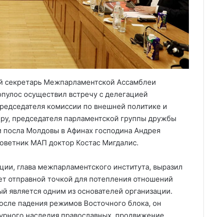
ный секретарь Межпарламентской Ассамблеи
пулос осуществил встречу с делегацией
председателя комиссии по внешней политике и
ру, председателя парламентской группы дружбы
 посла Молдовы в Афинах господина Андрея
Советник МАП доктор Костас Мигдалис.
ции, глава межпарламентского института, выразил
нет отправной точкой для потепления отношений
й является одним из основателей организации.
после падения режимов Восточного блока, он
турного наследия православных, продвижение