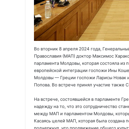
Во вторник 8 апреля 2024 года, Генераль
Православия (МАП) доктор Максимос Харако
парламента Молдовы, которая состояла из 
европейской интеграции госпожи Ины Коше
Молдовы — Греции госпожи Ларисы Новак и
Попова. Во встрече принял участие также 
На встрече, состоявшейся в парламенте Гре
надежду на то, что это сотрудничество ста
между МАП и парламентом Молдовы, которы
Касаясь целей МАП, которая была создана 
подчеркнул, что продвижение общего куль