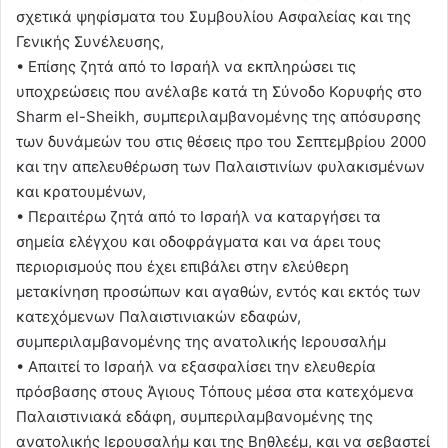
σχετικά ψηφίσματα του Συμβουλίου Ασφαλείας και της
Γενικής Συνέλευσης,
• Επίσης ζητά από το Ισραήλ να εκπληρώσει τις
υποχρεώσεις που ανέλαβε κατά τη Σύνοδο Κορυφής στο
Sharm el-Sheikh, συμπεριλαμβανομένης της απόσυρσης
των δυνάμεών του στις θέσεις προ του Σεπτεμβρίου 2000
και την απελευθέρωση των Παλαιστινίων φυλακισμένων
και κρατουμένων,
• Περαιτέρω ζητά από το Ισραήλ να καταργήσει τα
σημεία ελέγχου και οδοφράγματα και να άρει τους
περιορισμούς που έχει επιβάλει στην ελεύθερη
μετακίνηση προσώπων και αγαθών, εντός και εκτός των
κατεχόμενων Παλαιστινιακών εδαφών,
συμπεριλαμβανομένης της ανατολικής Ιερουσαλήμ
• Απαιτεί το Ισραήλ να εξασφαλίσει την ελευθερία
πρόσβασης στους Άγιους Τόπους μέσα στα κατεχόμενα
Παλαιστινιακά εδάφη, συμπεριλαμβανομένης της
ανατολικής Ιερουσαλήμ και της Βηθλεέμ, και να σεβαστεί