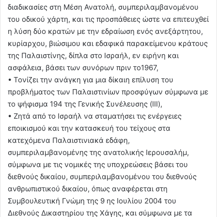
διαδικασίες στη Μέση Ανατολή, συμπεριλαμβανομένου
του οδικού χάρτη, και τις προσπάθειες ώστε να επιτευχθεί
η λύση δύο κρατών με την εδραίωση ενός ανεξάρτητου,
κυρίαρχου, βιώσιμου και εδαφικά παρακείμενου κράτους
της Παλαιστίνης, δίπλα στο Ισραήλ, εν ειρήνη και
ασφάλεια, βάσει των συνόρων πριν το1967,
• Τονίζει την ανάγκη για μια δίκαιη επίλυση του
προβλήματος των Παλαιστινίων προσφύγων σύμφωνα με
το ψήφισμα 194 της Γενικής Συνέλευσης (ΙΙΙ),
• Ζητά από το Ισραήλ να σταματήσει τις ενέργειες
εποικισμού και την κατασκευή του τείχους στα
κατεχόμενα Παλαιστινιακά εδάφη,
συμπεριλαμβανομένης της ανατολικής Ιερουσαλήμ,
σύμφωνα με τις νομικές της υποχρεώσεις βάσει του
διεθνούς δικαίου, συμπεριλαμβανομένου του διεθνούς
ανθρωπιστικού δικαίου, όπως αναφέρεται στη
Συμβουλευτική Γνώμη της 9 ης Ιουλίου 2004 του
Διεθνούς Δικαστηρίου της Χάγης, και σύμφωνα με τα