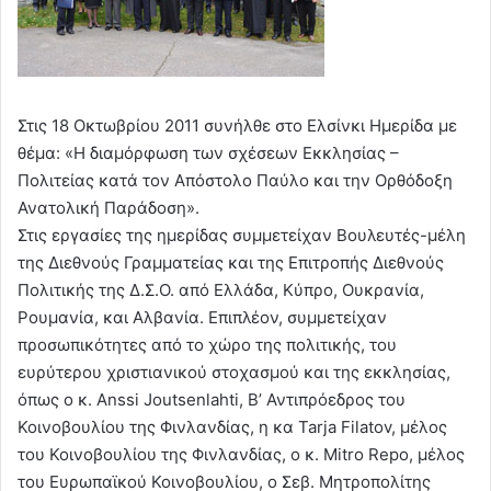
Στις 18 Οκτωβρίου 2011 συνήλθε στο Ελσίνκι Ημερίδα με
θέμα: «Η διαμόρφωση των σχέσεων Εκκλησίας –
Πολιτείας κατά τον Απόστολο Παύλο και την Ορθόδοξη
Ανατολική Παράδοση».
Στις εργασίες της ημερίδας συμμετείχαν Βουλευτές-μέλη
της Διεθνούς Γραμματείας και της Επιτροπής Διεθνούς
Πολιτικής της Δ.Σ.Ο. από Ελλάδα, Κύπρο, Ουκρανία,
Ρουμανία, και Αλβανία. Επιπλέον, συμμετείχαν
προσωπικότητες από το χώρο της πολιτικής, του
ευρύτερου χριστιανικού στοχασμού και της εκκλησίας,
όπως ο κ. Anssi Joutsenlahti, Β’ Αντιπρόεδρος του
Κοινοβουλίου της Φινλανδίας, η κα Tarja Filatov, μέλος
του Κοινοβουλίου της Φινλανδίας, ο κ. Mitro Repo, μέλος
του Ευρωπαϊκού Κοινοβουλίου, ο Σεβ. Μητροπολίτης