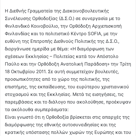
Η Διεθνής Γραμματεία της Διακοινοβουλευτικής
Συνέλευσης Ορθοδοξίας (Δ.Σ.Ο.) σε συνεργασία με το
Φινλανδικό Κοινοβούλιο, την Ορθόδοξη Αρχιεπισκοπή
Φινλανδίας και το πολιτιστικό Κέντρο SOFIA, με την
ευθύνη της Επιτροπής Διεθνούς Πολιτικής της Δ.Σ.Ο.,
διοργάνωσε ημερίδα με θέμα: «Η διαμόρφωση των
σχέσεων Εκκλησίας – Πολιτείας κατά τον Απόστολο
Παύλο και την Ορθόδοξη Ανατολική Παράδοση» την Τρίτη
18 Οκτωβρίου 2011. Σε αυτή συμμετείχαν βουλευτές,
προσωπικότητες από το χώρο της πολιτικής, της
επιστήμης, της εκπαίδευσης, του ευρύτερου χριστιανικού
στοχασμού και της Εκκλησίας. Μετά τις εισηγήσεις, τις
παρεμβάσεις και το διάλογο που ακολούθησε, προέκυψαν
τα ακόλουθα συμπεράσματα:
Είναι γνωστό ότι η Ορθοδοξία βρίσκεται στις απαρχές της
διαμόρφωσης της εθνικής αυτοσυνειδησίας και της
κρατικής υπόστασης πολλών χωρών της Ευρώπης και του