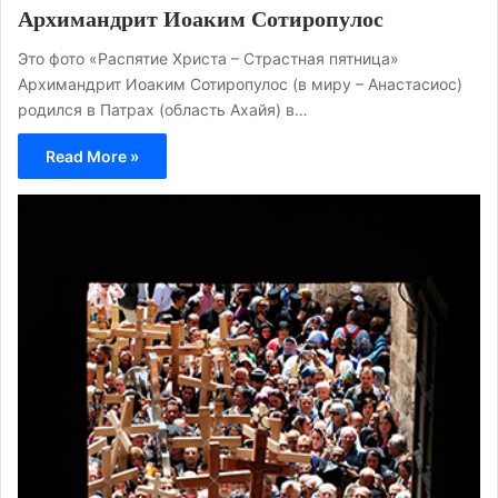
Архимандрит Иоаким Сотиропулос
Это фото «Распятие Христа – Страстная пятница»
Архимандрит Иоаким Сотиропулос (в миру – Анастасиос)
родился в Патрах (область Ахайя) в…
Read More »