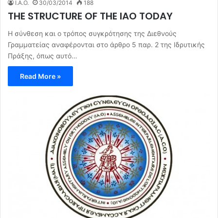
I.A.O.
30/03/2014
188
THE STRUCTURE OF THE IAO TODAY
Η σύνθεση και ο τρόπος συγκρότησης της Διεθνούς
Γραμματείας αναφέρονται στο άρθρο 5 παρ. 2 της Ιδρυτικής
Πράξης, όπως αυτό…
Read More »