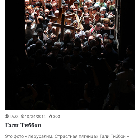
I.A.O.
10/04/2014
203
Гали Тиббон
Это фото «Иерусалим. Страстная пятница» Гали Тиббон –