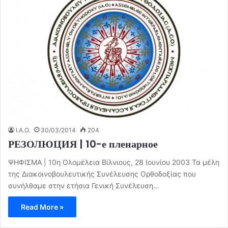
I.A.O.
30/03/2014
204
РЕЗОЛЮЦИЯ | 10-е пленарное
ΨΗΦΙΣΜΑ | 10η Ολομέλεια Βίλνιους, 28 Ιουνίου 2003 Τα μέλη
της Διακοινοβουλευτικής Συνέλευσης Ορθοδοξίας που
συνήλθαμε στην ετήσια Γενική Συνέλευση…
Read More »