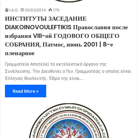
I.A.O.
30/03/2014
179
ИНСТИТУТЫ ЗАСЕДАНИЕ
DIAKOINOVOULEFTIKIS Православия после
избрания VIII-ой ГОДОВОГО ОБЩЕГО
СОБРАНИЯ, Патмос, июнь 2001 | 8-е
пленарное
Γραμματεία Αποτελεί το εκτελεστικό όργανο της
Συνέλευσης. Την Διευθύνει ο Γεν. Γραμματέας ο οποίος είναι
Έλληνας Βουλευτής. Έδρα της είναι…
Read More »