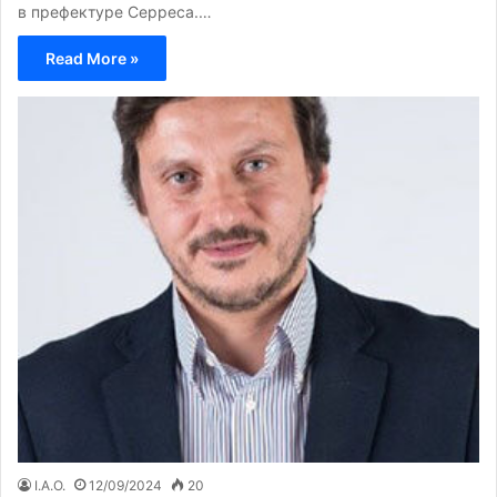
в префектуре Серреса.…
Read More »
I.A.O.
12/09/2024
20