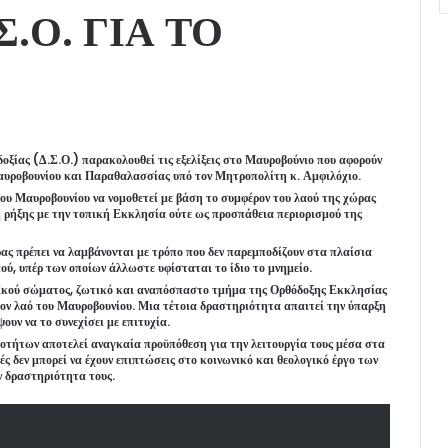
.Ο. ΓΙΑ ΤΟ
οξίας (Δ.Σ.Ο.) παρακολουθεί τις εξελίξεις στο Μαυροβούνιο που αφορούν
αυροβουνίου και Παραθαλασσίας υπό τον Μητροπολίτη κ. Αμφιλόχιο.
ου Μαυροβουνίου να νομοθετεί με βάση το συμφέρον του λαού της χώρας
ή ρήξης με την τοπική Εκκλησία ούτε ως προσπάθεια περιορισμού της
ας πρέπει να λαμβάνονται με τρόπο που δεν παρεμποδίζουν στα πλαίσια
ού, υπέρ των οποίων άλλωστε υφίσταται το ίδιο το μνημείο.
ϊκού σώματος, ζωτικό και αναπόσπαστο τμήμα της Ορθόδοξης Εκκλησίας
στον λαό του Μαυροβουνίου. Μια τέτοια δραστηριότητα απαιτεί την ύπαρξη
υν να το συνεχίσει με επιτυχία.
τήτων αποτελεί αναγκαία προϋπόθεση για την λειτουργία τους μέσα στα
ρές δεν μπορεί να έχουν επιπτώσεις στο κοινωνικό και θεολογικό έργο των
ν δραστηριότητα τους.