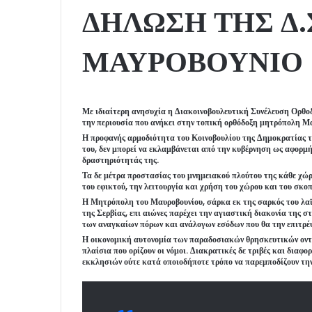
ΔΗΛΩΣΗ ΤΗΣ Δ.Σ
ΜΑΥΡΟΒΟΥΝΙΟ
Με ιδιαίτερη ανησυχία η Διακοινοβουλευτική Συνέλευση Ορθοδ
την περιουσία που ανήκει στην τοπική ορθόδοξη μητρόπολη Μ
Η προφανής αρμοδιότητα του Κοινοβουλίου της Δημοκρατίας τ
του, δεν μπορεί να εκλαμβάνεται από την κυβέρνηση ως αφορμ
δραστηριότητάς της.
Τα δε μέτρα προστασίας του μνημειακού πλούτου της κάθε χώρ
του εφικτού, την λειτουργία και χρήση του χώρου και του σκοπ
Η Μητρόπολη του Μαυροβουνίου, σάρκα εκ της σαρκός του λα
της Σερβίας, επι αιώνες παρέχει την αγιαστική διακονία της 
των αναγκαίων πόρων και ανάλογων εσόδων που θα την επιτρέψο
Η οικονομική αυτονομία των παραδοσιακών θρησκευτικών οντο
πλαίσια που ορίζουν οι νόμοι. Διακρατικές δε τριβές και διαφο
εκκλησιών ούτε κατά οποιοδήποτε τρόπο να παρεμποδίζουν τη