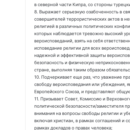
в северной части Кипра, со стороны турецк
8. Выражает серьезную озабоченность в св
совершителей террористических актов в не
религией в различных политических конфлик
которых наблюдается тревожно высокий ур
вероисповеданий, взять на себя ответствен
исповедание религии для всех вероисповед
надежной и эффективной защиты вероиспове
безопасность и физическую неприкосновенн
стране, выполняя таким образом обязатель
10. Подчеркивает еще раз, что уважение п
свободу вероисповедания или убеждения, 
Европейского Союза, и представляют общую
11. Призывает Совет, Комиссию и Верховно
политической безопасности/заместителя п
внимания на вопросы свободы религии и у
включая христиан, в рамках соглашений и со
рамках докладов о правах человека;