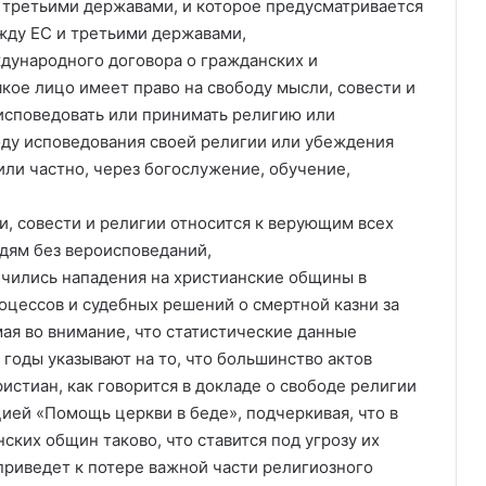
 третьими державами, и которое предусматривается
жду ЕС и третьими державами,
ждународного договора о гражданских и
якое лицо имеет право на свободу мысли, совести и
 исповедовать или принимать религию или
ду исповедования своей религии или убеждения
или частно, через богослужение, обучение,
и, совести и религии относится к верующим всех
юдям без вероисповеданий,
еличились нападения на христианские общины в
оцессов и судебных решений о смертной казни за
ая во внимание, что статистические данные
годы указывают на то, что большинство актов
истиан, как говорится в докладе о свободе религии
цией «Помощь церкви в беде», подчеркивая, что в
ких общин таково, что ставится под угрозу их
приведет к потере важной части религиозного