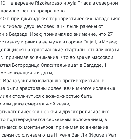
0 г. в деревне Rizokarpaso и Ayia Triada в северной
 насильственно прекращена,
010 г. при джихадских террористических нападениях
 к гибели двух человек, а 14 были ранены от
 в Багдаде, Ирак; принимая во внимание, что 27
стианку и ранила ее мужа в городе Dujail, в Ираке;
целящиеся на христианские кварталы, отняли жизни
г.; принимая во внимание, что во время массовой
ятая Богородица Спасительница» в Багдаде, 1
оторых женщины и дети,
о Ирана усилило кампанию против христиан в
яце были арестованы более 100 и многочисленные
 или столкнуться с возможностью быть
 или даже смертельной казни,
сть католической церкви и других религиозных
что подтверждается серьезным положением, в
етнамских монтаньяров; принимая во внимание
связи со случаем отца Нгуеня Ван Ли (Nguyen Van