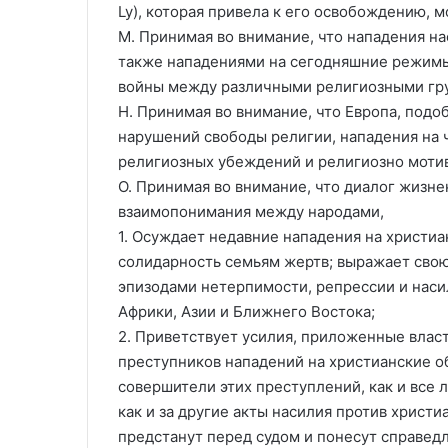
Ly), которая привела к его освобождению, 
М. Принимая во внимание, что нападения н
также нападениями на сегодняшние режимы
войны между различными религиозными гр
Н. Принимая во внимание, что Европа, подо
нарушений свободы религии, нападения на 
религиозных убеждений и религиозно моти
О. Принимая во внимание, что диалог жизн
взаимопонимания между народами,
1. Осуждает недавние нападения на христи
солидарность семьям жертв; выражает свою
эпизодами нетерпимости, репрессии и наси
Африки, Азии и Ближнего Востока;
2. Приветствует усилия, приложенные власт
преступников нападений на христианские о
совершители этих преступлений, как и все 
как и за другие акты насилия против христ
предстанут перед судом и понесут справед