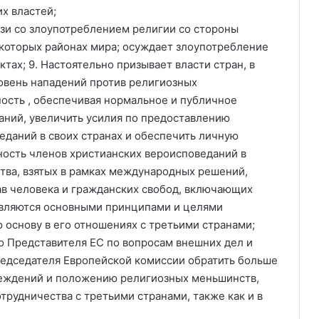
их властей;
язи со злоупотреблением религии со стороны
которых районах мира; осуждает злоупотребление
тах; 9. Настоятельно призывает власти стран, в
овень нападений против религиозных
ность , обеспечивая нормальное и публичное
аний, увеличить усилия по предоставлению
даний в своих странах и обеспечить личную
ость членов христианских вероисповеданий в
ства, взятых в рамках международных решений,
рав человека и гражданских свобод, включающих
являются основными принципами и целями
 основу в его отношениях с третьими странами;
го Представителя ЕС по вопросам внешних дел и
редседателя Европейской комиссии обратить больше
беждений и положению религиозных меньшинств,
трудничества с третьими странами, также как и в