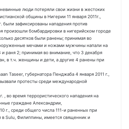
з невинные люди потеряли свои жизни в жестоких
стианской общины в Нигерии 11 января 2011г.,
г. были зафиксированы нападения против
бря произошли бомбардировки в нигерийском городе
сколько десятков были ранены; принимая во
, вооруженные мечами и ножами мужчины напали на
 и раня 2; принимая во внимание, что 3 декабря
н, в т.ч. женщины и дети, а другие 4 ранены при
aan Taseer, губернатора Пенджаба 4 января 2011 г.,
е вызвали протесты среди международной
 г. , во время террористического нападения на
инные граждане Александрии,
10 г., среди общего числа 111-и раненных при
 в Sulu, Филиппины, имеется священник и