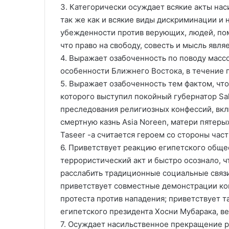
3. Категорически осуждает всякие акты нас
так же как и всякие виды дискриминации и 
убежденности против верующих, людей, пом
что право на свободу, совесть и мысль явл
4. Выражает озабоченность по поводу массо
особенности Ближнего Востока, в течение 
5. Выражает озабоченность тем фактом, что
которого выступил покойный губернатор Sal
преследования религиозных конфессий, вкл
смертную казнь Asia Noreen, матери пятерых
Taseer -а считается героем со стороны час
6. Приветствует реакцию египетского обще
террористический акт и быстро осознало, 
расслабить традиционные социальные связи
приветствует совместные демонстрации копт
протеста против нападения; приветствует 
египетского президента Хосни Мубарака, ве
7. Осуждает насильственное прекращение р