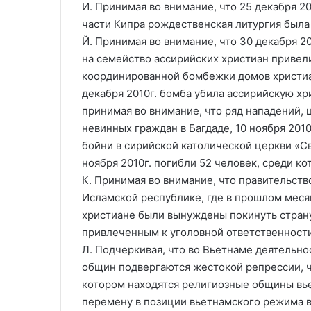
И. Принимая во внимание, что 25 декабря 201
части Кипра рождественская литургия была
Й. Принимая во внимание, что 30 декабря 2
на семейство ассирийских христиан привели
координированной бомбежки домов христиан
декабря 2010г. бомба убила ассирийскую хри
принимая во внимание, что ряд нападений, 
невинных граждан в Багдаде, 10 ноября 2010
бойни в сирийской католической церкви «Св
ноября 2010г. погибли 52 человек, среди к
К. Принимая во внимание, что правительств
Исламской республике, где в прошлом мес
христиане были вынуждены покинуть страну
привлеченным к уголовной ответственности
Л. Подчеркивая, что во Вьетнаме деятельно
общин подвергаются жестокой репрессии, 
котором находятся религиозные общины вь
перемену в позиции вьетнамского режима в 