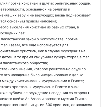
илия против христиан и других религиозных общин,
нетерпимости, основанной на религии и
енявших веру и не верующих; вновь подчеркивает,
яется основным правом человека;
вого выселения христиан из разных стран, в
последних лет;
 пакистанский закон о богохульстве, против
man Taseer, все еще используется для
ючительно христиан, как в случае осуждения на
 детей, в то время как убийца губернатора Salman
ти пакистанского общества;
ственного мнения, которое решительно осудило
что это нападение было инсценировано с целью
 между христианами и мусульманами в Египте;
ских христиан и мусульман в Египте в знак
также публичное осуждение нападения со стороны
ликого шейха Ал Азара и главного муфтия Египта;
ождественской литургии 300 христиан, оставшихся