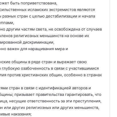
может быть поприветствована,
асильственных исламских экстремистов являются
 разных стран с целью дестабилизации и началa
уппами,
бно другим частям света, не освобождена от случаев
членов религиозных меньшинств на основе их
вированной дискриминации,
енно важен для наращивания мира и
анские общины в ряде стран и выражает свою
 глубокую озабоченность в связи с участившимися
лия против христианских общин, особенно в странах
ями стран в связи с идентификацией авторов и
бщины; призывает правительства гарантировать, что
лица, несущие ответственность за эти преступления,
иан или других религиозных или других меньшинств,
ливые наказания;