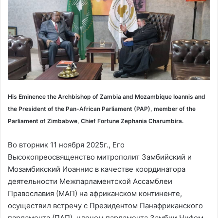
His Eminence the Archbishop of Zambia and Mozambique Ioannis and
the President of the Pan-African Parliament (PAP), member of the
Parliament of Zimbabwe, Chief Fortune Zephania Charumbira.
Во вторник 11 ноября 2025г., Его
Высокопреосвященство митрополит Замбийский и
Мозамбикский Иоаннис в качестве координатора
деятельности Межпарламентской Ассамблеи
Православия (МАП) на африканском континенте,
осуществил встречу с Президентом Панафриканского
парламента (ПАП), членом парламента Замбии Чифом