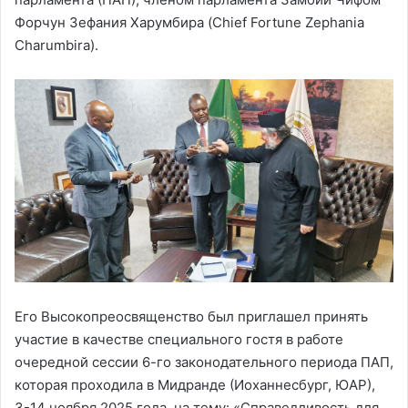
Форчун Зефания Харумбира (Chief Fortune Zephania
Charumbira).
Его Высокопреосвященство был приглашел принять
участие в качестве специального гостя в работе
очередной сессии 6-го законодательного периода ПАП,
которая проходила в Мидранде (Иоханнесбург, ЮАР),
3-14 ноября 2025 года, на тему: «Справедливость для