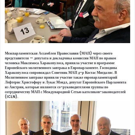
Межпарламентская Ассамблея Православия (МАП) через своего
представителя — депутата и докладчика комиссии МАП по правам
человека Максимоса Харакопулоса, приняла участие в программе
Европейского молитвенного завтрака в Европарламенте. Господина
Харакопулоса сопровождал Советник МАП д-р Костас Мигдалис. В
Молитвенном завтраке приняли участие также европарламентарий
Лефтерис Христофору и Лукас Мэндл, депутат Европейского Парламента
из Австрии, которые являются со-руководителями группы по
сотрудничеству МАП с Международной Сетью католиков-законодателей
(ICLN).