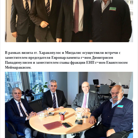
В рамках визита гг. Харакопулос и Мигдалис осуществили встречи с
заместителем председателя Европарламента г-ном Димитрисом
Пападимулисом и заместителем главы фракции ЕНП г-ном Евангелосом
Меймаракисом.